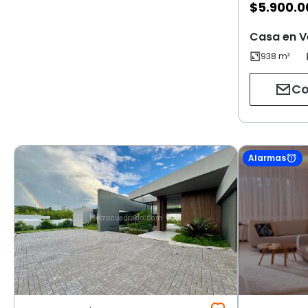
$
5.900.0
Casa en V
Co
Alarmas