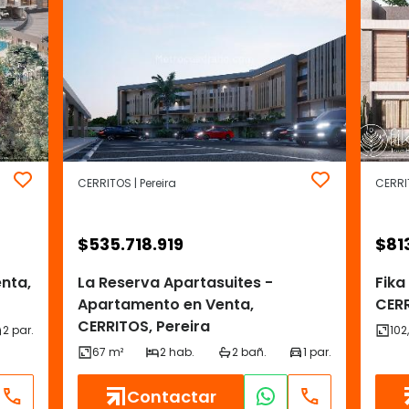
CERRITOS | Pereira
CERRIT
$
535.718.919
$
81
nta,
La Reserva Apartasuites -
Fika
Apartamento en Venta,
CERR
CERRITOS, Pereira
Contactar