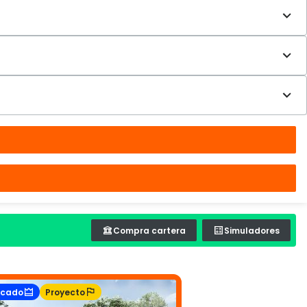
Compra cartera
Simuladores
acado
Proyecto