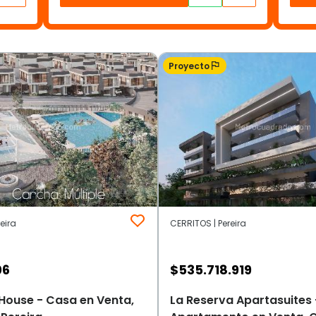
Proyecto
eira
CERRITOS | Pereira
06
$
535.718.919
House - Casa en Venta,
La Reserva Apartasuites 