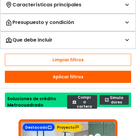
Limpiar filtros
Aplicar filtros
Compr
Simula
Soluciones de crédito
a
dores
Metrocuadrado
cartera
Destacado
Proyecto