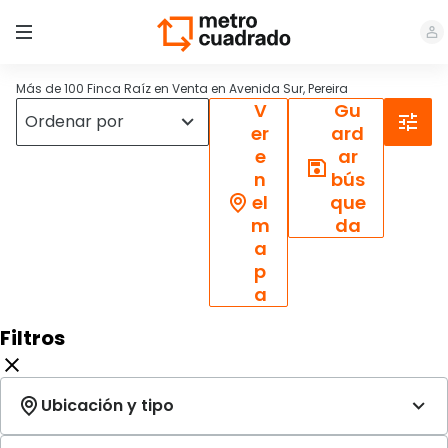
Más de 100 Finca Raíz en Venta en Avenida Sur, Pereira
V
Gu
er
ard
e
ar
n
bús
el
que
m
da
a
p
a
Filtros