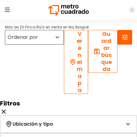
Más de 20 Finca Raíz en Venta en Na, Ibagué
V
Gu
er
ard
e
ar
n
bús
el
que
m
da
a
p
a
Filtros