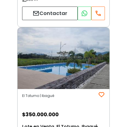
Contactar
El Totumo | Ibagué
$
350.000.000
Lote en Venta, El Totumo, Ibagué