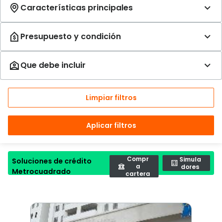
Limpiar filtros
Aplicar filtros
Compr
Simula
Soluciones de crédito
a
dores
Metrocuadrado
cartera