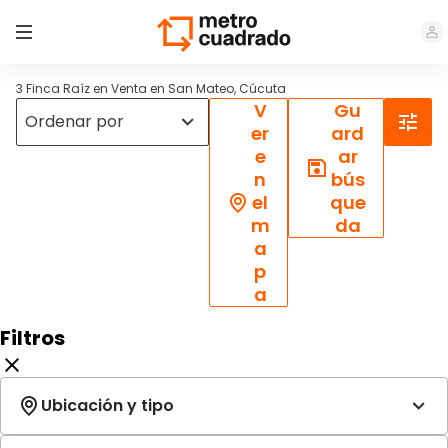
3 Finca Raíz en Venta en San Mateo, Cúcuta
V
Gu
er
ard
e
ar
n
bús
el
que
m
da
a
p
a
Filtros