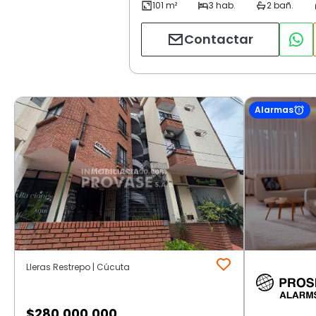
Contactar
Alarmas
Lleras Restrepo | Cúcuta
$
280.000.000