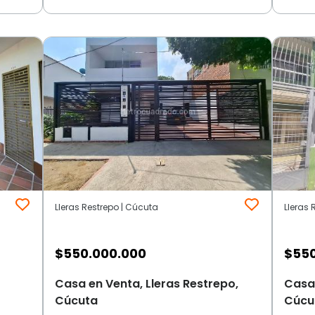
Lleras Restrepo | Cúcuta
Lleras 
$
550.000.000
$
55
Casa en Venta, Lleras Restrepo,
Casa 
Cúcuta
Cúcu