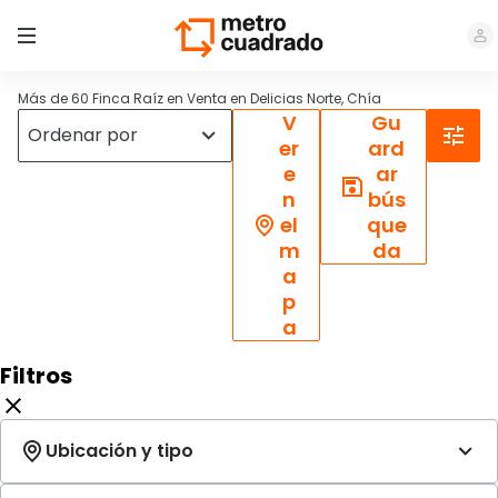
Más de 60 Finca Raíz en Venta en Delicias Norte, Chía
V
Gu
er
ard
e
ar
n
bús
el
que
m
da
a
p
a
Filtros