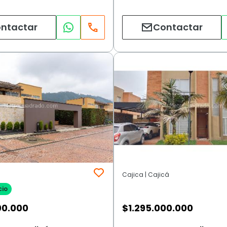
ntactar
Contactar
Cajica | Cajicá
cio
00.000
$
1.295.000.000