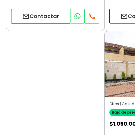
Contactar
Co
Otros | Cajicá
Bajó de pre
$
1.090.0