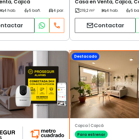
enta, Cajicá
Casa en Venta, Cajica, C
ntactar
Contactar
Destacado
Cajica | Cajicá
Para estrenar