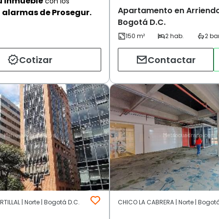
u inmueble
con los
Apartamento en Arriendo,
alarmas de Prosegur.
Bogotá D.C.
Cotizar
Contactar
TILLAL | Norte | Bogotá D.C.
CHICO LA CABRERA | Norte | Bogotá