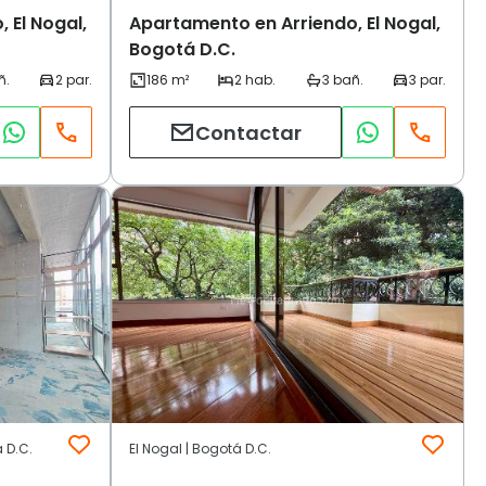
 El Nogal,
Apartamento en Arriendo, El Nogal,
Bogotá D.C.
Contactar
 D.C.
El Nogal | Bogotá D.C.