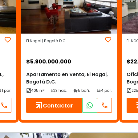
El Nogal | Bogotá D.C.
EL NOG
$
5.900.000.000
$
22
L,
Apartamento en Venta, El Nogal,
Ofic
Bogotá D.C.
Bogo
Contactar