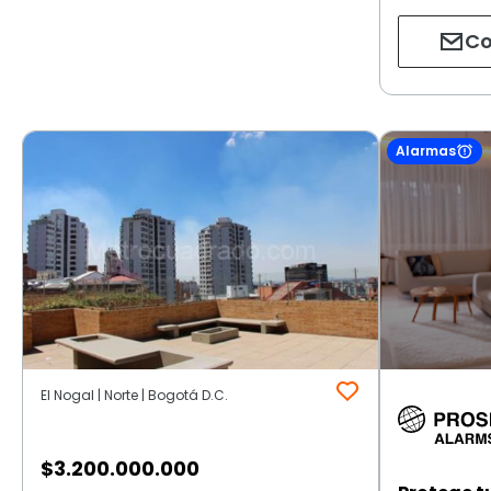
Co
Alarmas
El Nogal | Norte | Bogotá D.C.
$
3.200.000.000