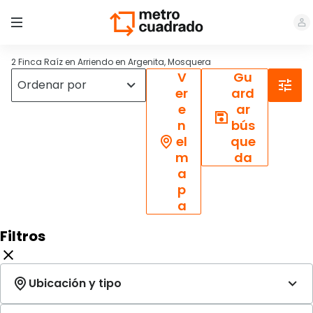
2 Finca Raíz en Arriendo en Argenita, Mosquera
V
Gu
er
ard
e
ar
n
bús
el
que
m
da
a
p
a
Filtros