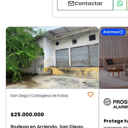
Contactar
Alarmas
San Diego | Cartagena de Indias
$
25.000.000
Protege t
Bodega en Arriendo, San Diego,
sistemas de