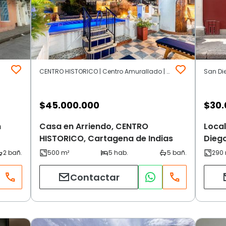
CENTRO HISTORICO | Centro Amurallado | Cartagena de Indias
San Di
$
45.000.000
$
30.
n
Casa en Arriendo, CENTRO
Local
HISTORICO, Cartagena de Indias
Diego
Contactar