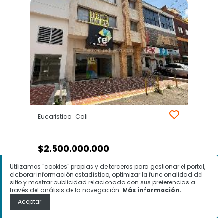
Eucaristico | Cali
$
2.500.000.000
Utilizamos "cookies" propias y de terceros para gestionar el portal,
Edificio de Oficinas en Arriendo,
elaborar información estadística, optimizar la funcionalidad del
Eucaristico, Cali
sitio y mostrar publicidad relacionada con sus preferencias a
través del análisis de la navegación.
Más información.
Aceptar