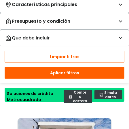
Limpiar filtros
Aplicar filtros
Compr
Simula
Soluciones de crédito
a
dores
Metrocuadrado
cartera