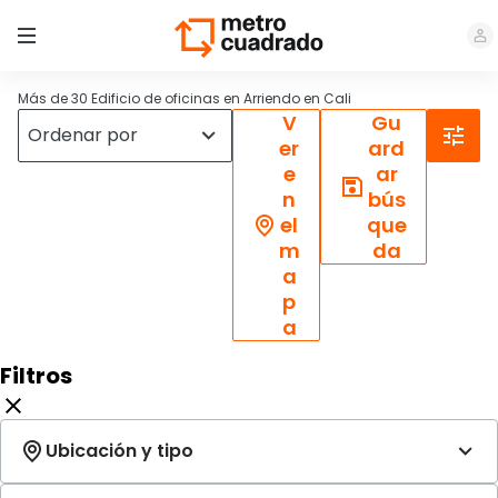
Más de 30 Edificio de oficinas en Arriendo en Cali
V
Gu
er
ard
e
ar
n
bús
el
que
m
da
a
p
a
Filtros