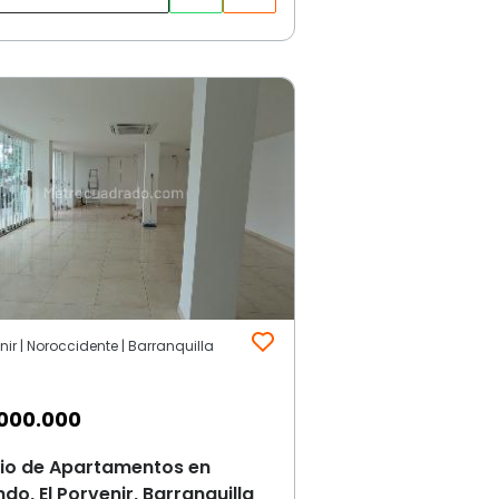
enir | Noroccidente | Barranquilla
000.000
cio de Apartamentos en
ndo, El Porvenir, Barranquilla