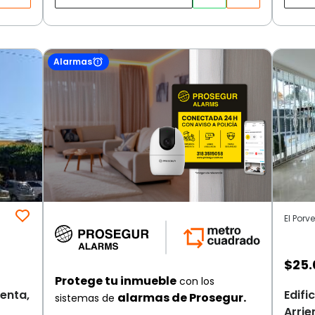
Alarmas
El Porv
$
25.
Protege tu inmueble
con los
enta,
Edifi
alarmas de Prosegur.
sistemas de
Arrie