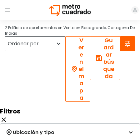
2 Edificio de apartamentos en Venta en Bocagrande, Cartagena De
Indias
V
Gu
er
ard
e
ar
n
bús
el
que
m
da
a
p
a
Filtros