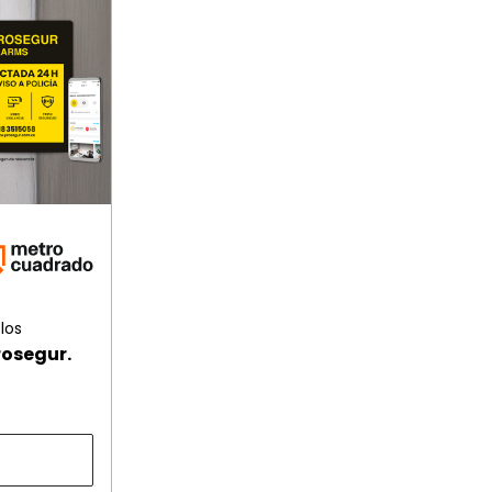
los
rosegur.