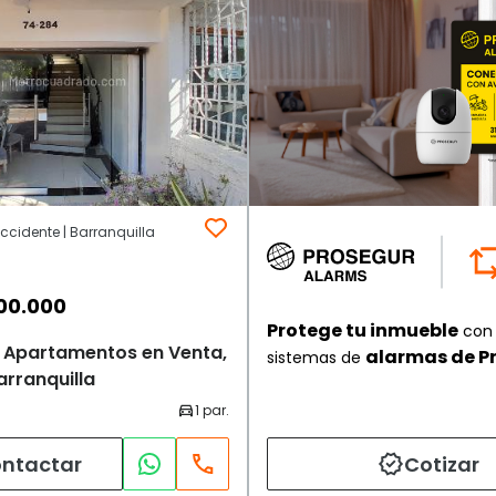
occidente | Barranquilla
00.000
Protege tu inmueble
con 
de Apartamentos en Venta,
alarmas de P
sistemas de
arranquilla
ntactar
Cotizar