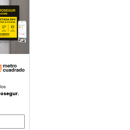
los
rosegur.