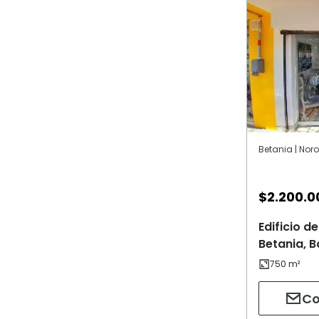
Betania | Nor
$
2.200.0
Edificio 
Betania, B
Co