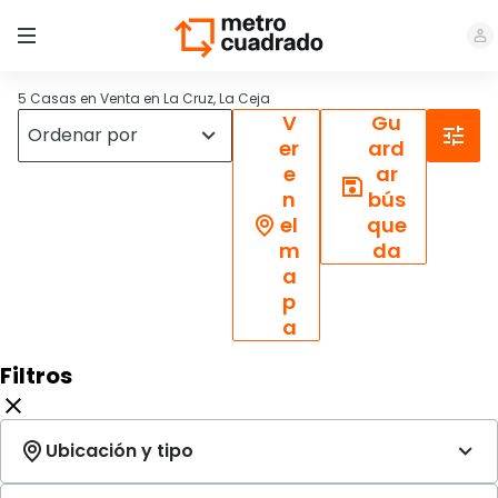
5 Casas en Venta en La Cruz, La Ceja
V
Gu
er
ard
e
ar
n
bús
el
que
m
da
a
p
a
Filtros