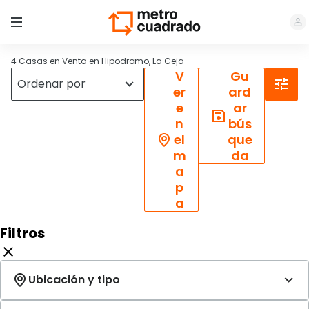
4 Casas en Venta en Hipodromo, La Ceja
V
Gu
er
ard
e
ar
n
bús
el
que
m
da
a
p
a
Filtros