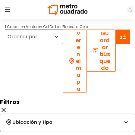
1 Casas en Venta en Cd De Las Flores, La Ceja
V
Gu
er
ard
e
ar
n
bús
el
que
m
da
a
p
a
Filtros