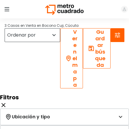
3 Casas en Venta en Bocono Cuji, Cúcuta
V
Gu
er
ard
e
ar
n
bús
el
que
m
da
a
p
a
Filtros