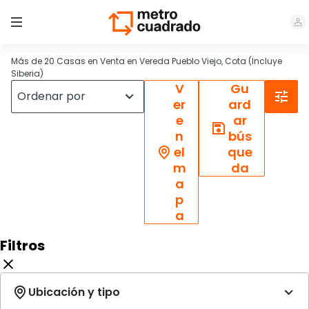
Más de 20 Casas en Venta en Vereda Pueblo Viejo, Cota (Incluye
Siberia)
V
Gu
er
ard
e
ar
n
bús
el
que
m
da
a
p
a
Filtros