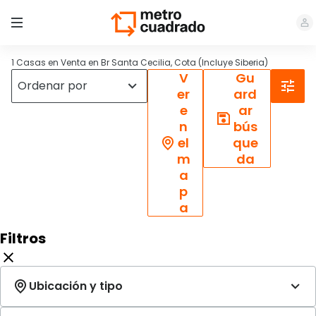
1 Casas en Venta en Br Santa Cecilia, Cota (Incluye Siberia)
V
Gu
er
ard
e
ar
n
bús
el
que
m
da
a
p
a
Filtros