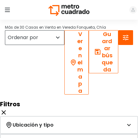
Más de 30 Casas en Venta en Vereda Fonqueta, Chía
V
Gu
er
ard
e
ar
n
bús
el
que
m
da
a
p
a
Filtros