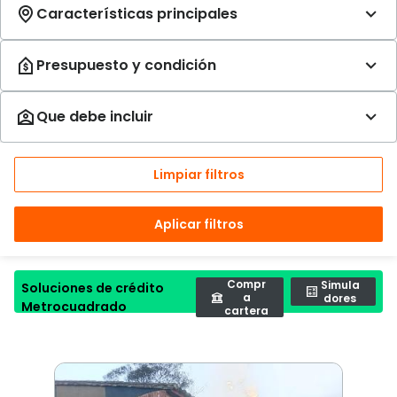
Limpiar filtros
Aplicar filtros
Compr
Simula
Soluciones de crédito
a
dores
Metrocuadrado
cartera