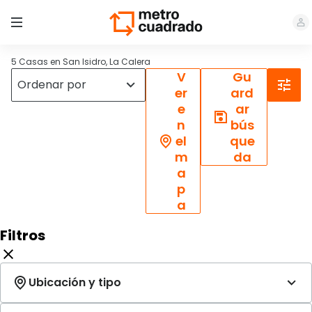
5 Casas en San Isidro, La Calera
V
Gu
er
ard
e
ar
n
bús
el
que
m
da
a
p
a
Filtros