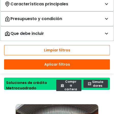
Limpiar filtros
Aplicar filtros
Compr
Simula
Soluciones de crédito
a
dores
Metrocuadrado
cartera