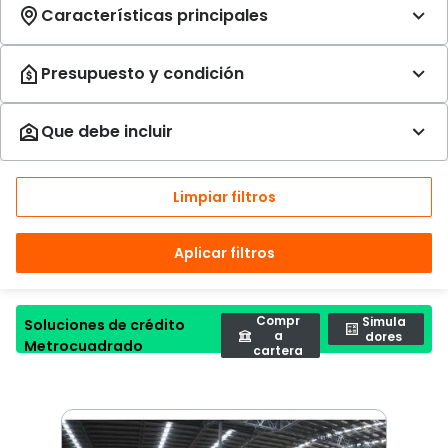
Limpiar filtros
Aplicar filtros
Compr
Simula
Soluciones de crédito
a
dores
Metrocuadrado
cartera