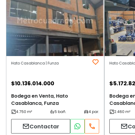
Hato Casablanca | Funza
Hato Casabla
$
10.136.014.000
$
5.172.8
Bodega en Venta, Hato
Bodega en
Casablanca, Funza
Casablanc
Contactar
Co