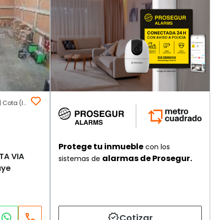
GLORIETA VIA SIBERIA COTA | Otros | Cota (Incluye Siberia)
Protege tu inmueble
con los
TA VIA
alarmas de Prosegur.
sistemas de
uye
Cotizar