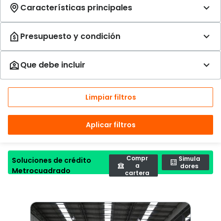
Limpiar filtros
Aplicar filtros
Compr
Simula
Soluciones de crédito
a
dores
Metrocuadrado
cartera