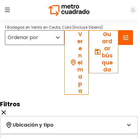
1 Bodegas en Venta en Ceuta, Cota (Incluye Siberia)
V
Gu
er
ard
e
ar
n
bús
el
que
m
da
a
p
a
Filtros