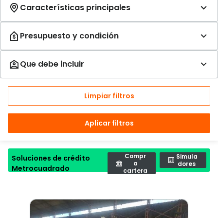
Limpiar filtros
Aplicar filtros
Compr
Simula
Soluciones de crédito
a
dores
Metrocuadrado
cartera