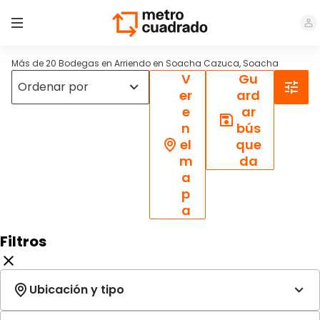
Más de 20 Bodegas en Arriendo en Soacha Cazuca, Soacha
V
Gu
er
ard
e
ar
n
bús
el
que
m
da
a
p
a
Filtros