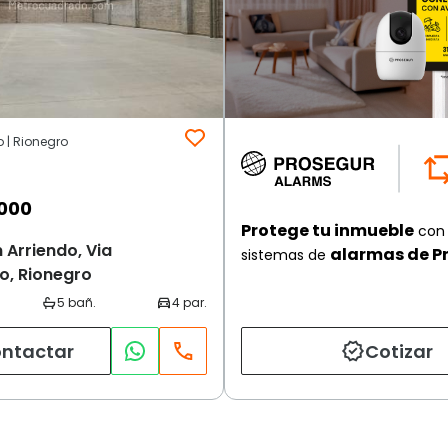
o | Rionegro
.000
Protege tu inmueble
con 
 Arriendo, Via
alarmas de P
sistemas de
o, Rionegro
ntactar
Cotizar