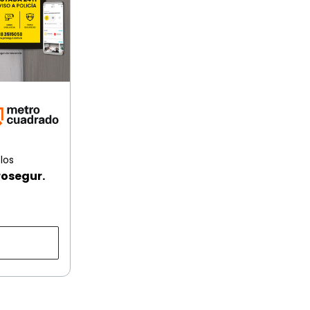
los
rosegur.