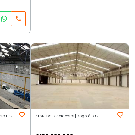
otá D.C.
KENNEDY | Occidental | Bogotá D.C.