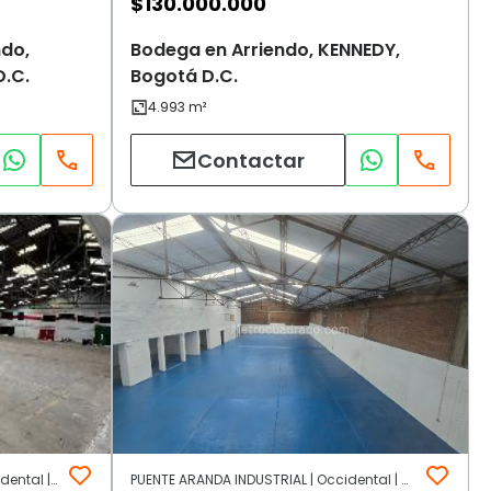
$
130.000.000
ndo,
Bodega en Arriendo, KENNEDY,
.C.
Bogotá D.C.
Contactar
ZONA INDUSTRIAL LOS EJIDOS | Occidental | Bogotá D.C.
PUENTE ARANDA INDUSTRIAL | Occidental | Bogotá D.C.