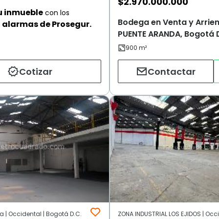
$
2.970.000.000
u inmueble
con los
Bodega en Venta y Arrie
alarmas de Prosegur.
PUENTE ARANDA, Bogotá D
Cotizar
Contactar
 | Occidental | Bogotá D.C.