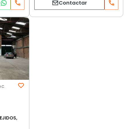
Contactar
.C.
EJIDOS,