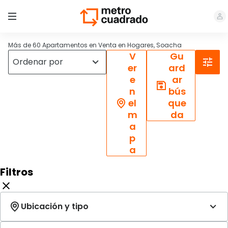
Más de 60 Apartamentos en Venta en Hogares, Soacha
V
Gu
er
ard
e
ar
n
bús
el
que
m
da
a
p
a
Filtros