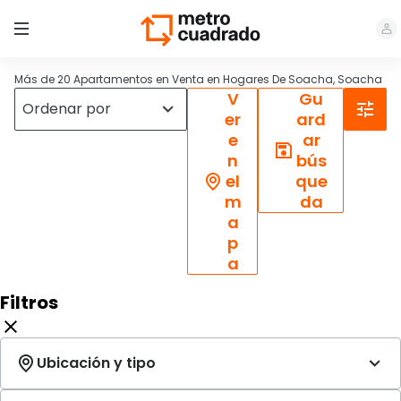
Más de 20 Apartamentos en Venta en Hogares De Soacha, Soacha
V
Gu
er
ard
e
ar
n
bús
el
que
m
da
a
p
a
Filtros