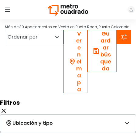
Más de 30 Apartamentos en Venta en Punta Roca, Puerto Colombia
V
Gu
er
ard
e
ar
n
bús
el
que
m
da
a
p
a
Filtros