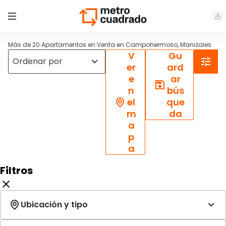
Más de 20 Apartamentos en Venta en Campohermoso, Manizales
V
Gu
er
ard
e
ar
n
bús
el
que
m
da
a
p
a
Filtros