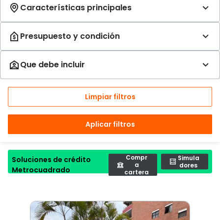
Limpiar filtros
Aplicar filtros
Compr
Simula
Soluciones de crédito
a
dores
Metrocuadrado
cartera