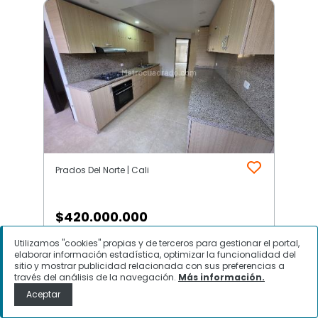
Prados Del Norte | Cali
$
420.000.000
Utilizamos "cookies" propias y de terceros para gestionar el portal,
Apartamento en Venta, Prados Del
elaborar información estadística, optimizar la funcionalidad del
Norte, Cali
sitio y mostrar publicidad relacionada con sus preferencias a
través del análisis de la navegación.
Más información.
Aceptar