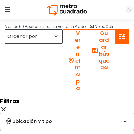
Más de 60 Apartamentos en Venta en Prados Del Norte, Cali
V
Gu
er
ard
e
ar
n
bús
el
que
m
da
a
p
a
Filtros