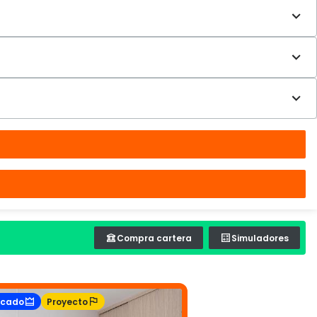
Compra cartera
Simuladores
acado
Proyecto