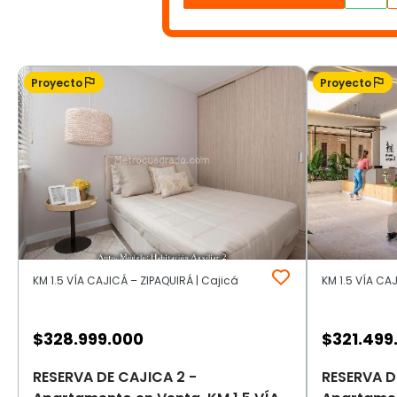
Proyecto
Proyecto
KM 1.5 VÍA CAJICÁ – ZIPAQUIRÁ | Cajicá
KM 1.5 VÍA CA
$
328.999.000
$
321.499
RESERVA DE CAJICA 2 -
RESERVA D