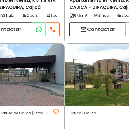
to en Venta, KM 1.5 VÍA
Apartamento en Venta, K
ZIPAQUIRÁ, Cajicá
CAJICÁ – ZIPAQUIRÁ, Caj
ntactar
Contactar
A 500 m2 del Carulla de Cajicá | Otros | Cajicá
Cajica | Cajicá