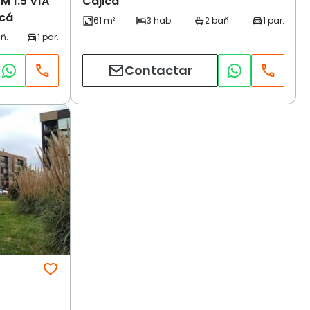
M 1.5 VÍA
Cajicá
icá
Contactar