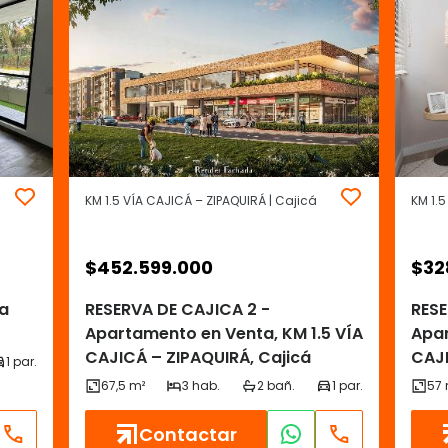
KM 1.5 VÍA CAJICÁ – ZIPAQUIRÁ | Cajicá
KM 1.5
$
452.599.000
$
32
ca
RESERVA DE CAJICA 2 -
RESE
Apartamento en Venta, KM 1.5 VÍA
Apar
CAJICÁ – ZIPAQUIRÁ, Cajicá
CAJI
Contactar