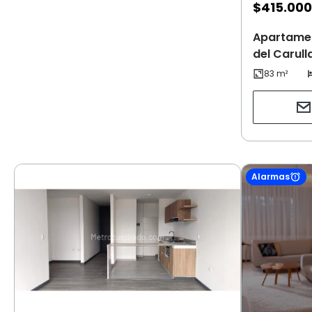
$
415.000
Apartamen
del Carull
Alarmas