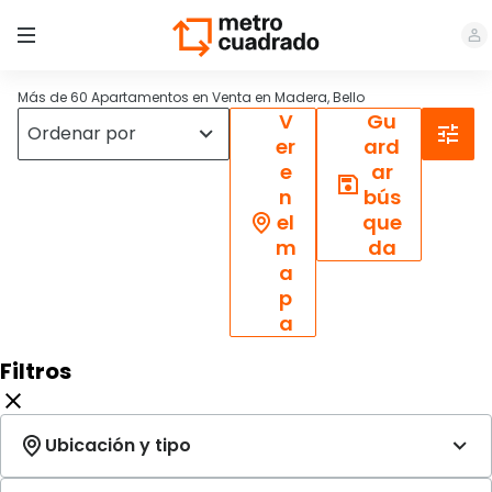
Más de 60 Apartamentos en Venta en Madera, Bello
V
Gu
er
ard
e
ar
n
bús
el
que
m
da
a
p
a
Filtros