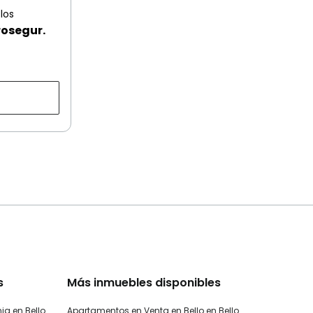
los
rosegur.