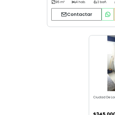
Contactar
Ciudad De Los 
$
345.00