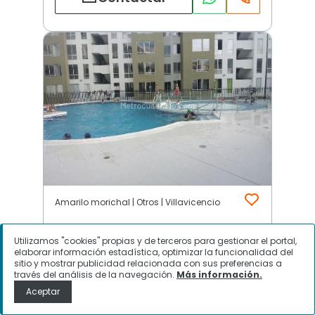
Amarilo morichal | Otros | Villavicencio
Utilizamos "cookies" propias y de terceros para gestionar el portal,
$
1.650.000
elaborar información estadística, optimizar la funcionalidad del
sitio y mostrar publicidad relacionada con sus preferencias a
través del análisis de la navegación.
Más información.
Apartamento en Arriendo, Amarilo
Aceptar
morichal, Villavicencio