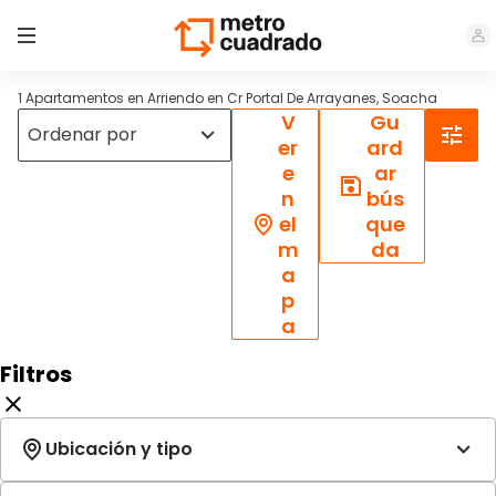
1 Apartamentos en Arriendo en Cr Portal De Arrayanes, Soacha
V
Gu
er
ard
e
ar
n
bús
el
que
m
da
a
p
a
Filtros