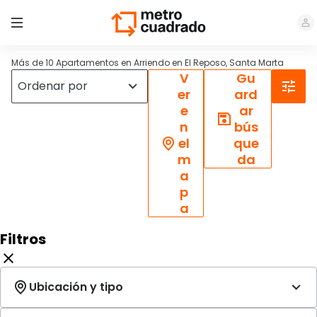
Más de 10 Apartamentos en Arriendo en El Reposo, Santa Marta
V
Gu
er
ard
e
ar
n
bús
el
que
m
da
a
p
a
Filtros