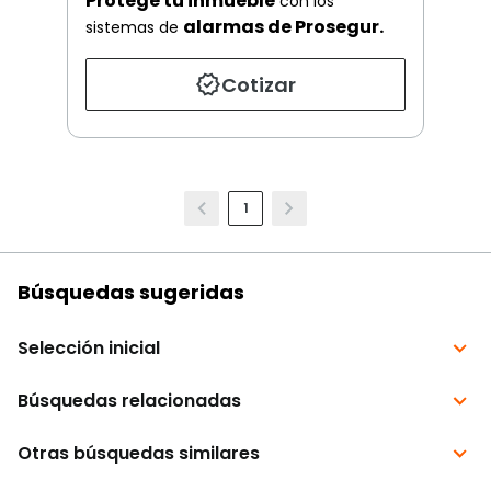
Protege tu inmueble
con los
alarmas de Prosegur.
sistemas de
Cotizar
1