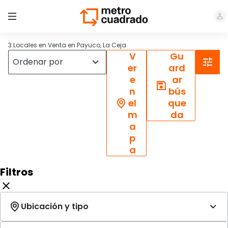
3 Locales en Venta en Payuco, La Ceja
V
Gu
er
ard
e
ar
n
bús
el
que
m
da
a
p
a
Filtros