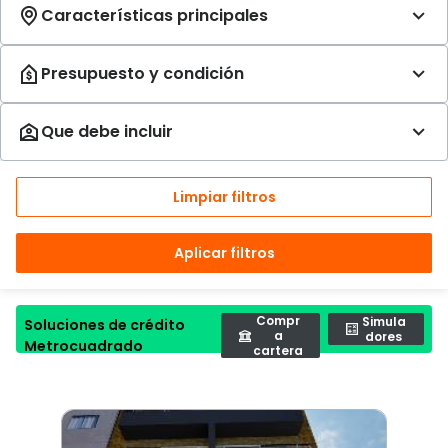
Limpiar filtros
Aplicar filtros
Compr
Simula
Soluciones de crédito
a
dores
Metrocuadrado
cartera