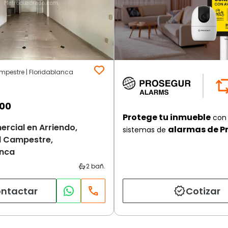
mpestre | Floridablanca
000
Protege tu inmueble
con 
rcial en Arriendo,
alarmas de P
sistemas de
l Campestre,
anca
ntactar
Cotizar