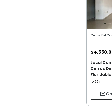
Cerros Del Ca
$
4.550.
Local Come
Cerros De
Floridabl
Co