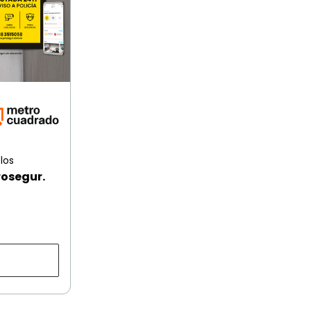
los
rosegur.