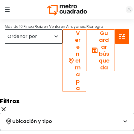
Más de 10 Finca Raíz en Venta en Arrayanes, Rionegro
V
Gu
er
ard
e
ar
n
bús
el
que
m
da
a
p
a
Filtros