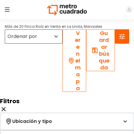
Más de 20 Finca Raíz en Venta en La Linda, Manizales
V
Gu
er
ard
e
ar
n
bús
el
que
m
da
a
p
a
Filtros