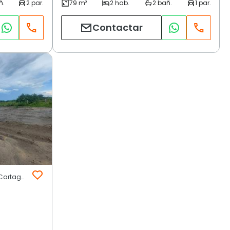
Contactar
ARROYO DE PIEDRA | Área Urbana | Cartagena de Indias