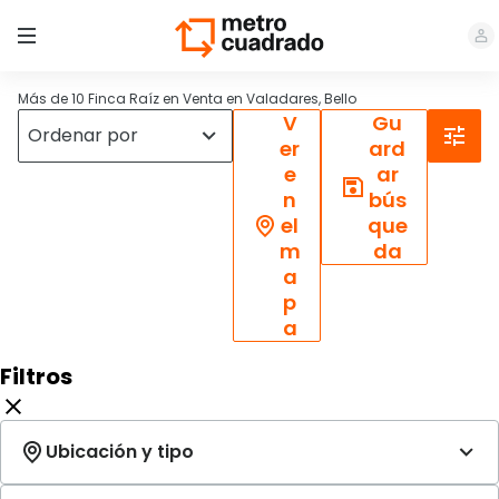
Más de 10 Finca Raíz en Venta en Valadares, Bello
V
Gu
er
ard
e
ar
n
bús
el
que
m
da
a
p
a
Filtros