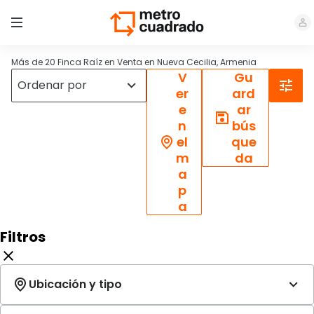
Más de 20 Finca Raíz en Venta en Nueva Cecilia, Armenia
V
Gu
er
ard
e
ar
n
bús
el
que
m
da
a
p
a
Filtros