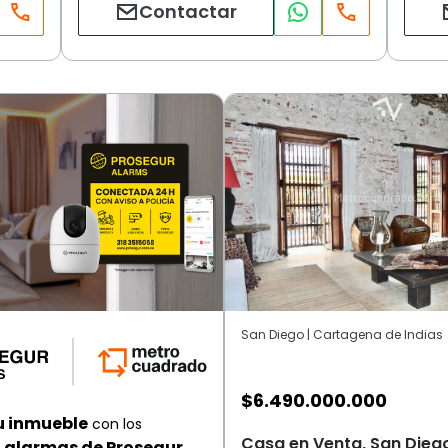
Contactar
San Diego | Cartagena de Indias
$
6.490.000.000
u inmueble
con los
Casa en Venta, San Dieg
alarmas de Prosegur.