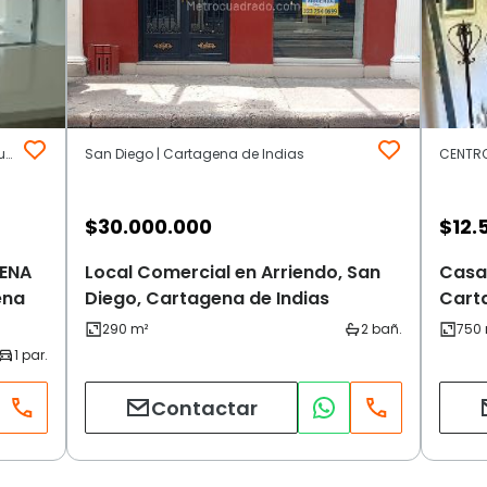
SERENA DEL MAR ZONA NORTE | Centro Amurallado | Cartagena de Indias
San Diego | Cartagena de Indias
$
30.000.000
$
12.
RENA
Local Comercial en Arriendo, San
Casa
ena
Diego, Cartagena de Indias
Cart
Contactar